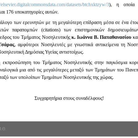
//elsevier.digitalcommonsdata.com/datasets/btchxktzyw/3
), η οποία
και 176 υποκατηγορίες αυτών.
τάλογο των ερευνητών με τη μεγαλύτερη επίδραση μέσα σε ένα έτος 
κτών παραπομπών (citations) των επιστημονικών δημοσιευμάτω
όεδρος του Τμήματος Νοσηλευτικής
κ. Ιωάννα Β. Παπαθανασίου
κα
Τσάρας
, αμφότεροι Νοσηλευτές με γνωστικά αντικείμενα τη Νοση
Νοσηλευτική Δημόσιας Υγείας αντιστοίχως.
η εκπροσώπηση του Τμήματος Νοσηλευτικής στην παγκόσμια κορ
αναλογικά μια από τις μεγαλύτερες μεταξύ των Τμημάτων του Πανε
εταξύ των υπολοίπων Τμημάτων Νοσηλευτικής της χώρας.
Συγχαρητήρια στους συναδέλφους!
Π.Θ.