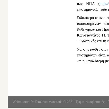
των ΗΠΑ (
https:
επιστημονικά πεδία 
Ειδικότερα στον κα
τυποποιημένων δει
Καθηγήτρια και Πρ
Κωνσταντίνος Η. 
Ψυχιατρικής και τη 
Να σημειωθεί ότι 
επιστημόνων είναι 
και η μεγαλύτερη μ
Webmaster, Dr. Dimitrios Mantzaris © 2021, Τμήμα Νοσηλευτικής - 