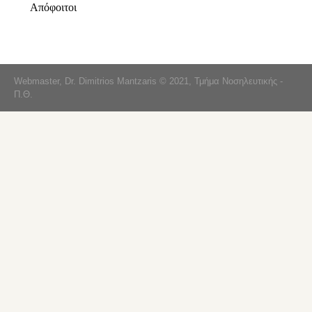
Απόφοιτοι
Webmaster, Dr. Dimitrios Mantzaris © 2021, Τμήμα Νοσηλευτικής -
Π.Θ.