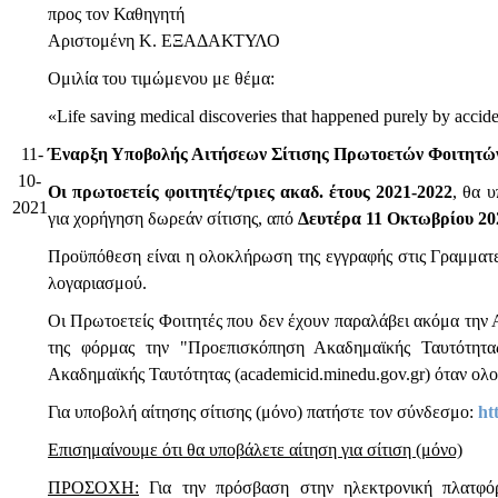
προς τον Καθηγητή
Αριστομένη Κ. ΕΞΑΔΑΚΤΥΛΟ
Ομιλία του τιμώμενου με θέμα:
«Life saving medical discoveries that happened purely by accid
11-
Έναρξη Υποβολής Αιτήσεων Σίτισης Πρωτοετών Φοιτητώ
10-
Οι πρωτοετείς φοιτητές/τριες ακαδ. έτους 2021-2022
, θα 
2021
για χορήγηση δωρεάν σίτισης, από
Δευτέρα 11 Οκτωβρίου 20
Προϋπόθεση είναι η ολοκλήρωση της εγγραφής στις Γραμματε
λογαριασμού.
Οι Πρωτοετείς Φοιτητές που δεν έχουν παραλάβει ακόμα την 
της φόρμας την "Προεπισκόπηση Ακαδημαϊκής Ταυτότητα
Ακαδημαϊκής Ταυτότητας (academicid.minedu.gov.gr) όταν ολο
Για υποβολή αίτησης σίτισης (μόνο) πατήστε τον σύνδεσμο:
ht
Επισημαίνουμε ότι θα υποβάλετε αίτηση για σίτιση (μόνο)
ΠΡΟΣΟΧΗ:
Για την πρόσβαση στην ηλεκτρονική πλατφόρ