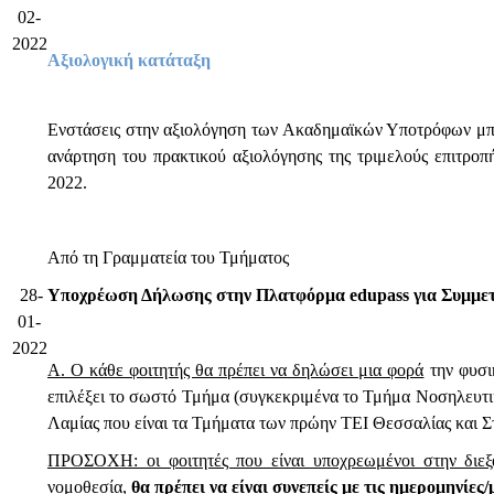
02-
2022
Αξιολογική κατάταξη
Ενστάσεις στην αξιολόγηση των Ακαδημαϊκών Υποτρόφων μπορ
ανάρτηση του πρακτικού αξιολόγησης της τριμελούς επιτροπ
2022.
Από τη Γραμματεία του Τμήματος
28-
Υποχρέωση Δήλωσης στην Πλατφόρμα edupass για Συμμετ
01-
2022
Α. Ο κάθε φοιτητής θα πρέπει να δηλώσει μια φορά
την φυσι
επιλέξει το σωστό Τμήμα (συγκεκριμένα το Τμήμα Νοσηλευτι
Λαμίας που είναι τα Τμήματα των πρώην ΤΕΙ Θεσσαλίας και Στ
ΠΡΟΣΟΧΗ: οι φοιτητές που είναι υποχρεωμένοι στην διε
νομοθεσία,
θα πρέπει να είναι συνεπείς με τις ημερομηνίες