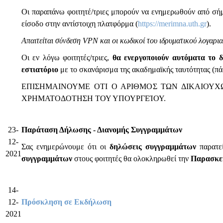
Οι παραπάνω φοιτητέ/τριες μπορούν να ενημερωθούν από σήμ
είσοδο στην αντίστοιχη πλατφόρμα (
https://merimna.uth.gr
).
Απαιτείται σύνδεση
VPN και οι κωδικοί του ιδρυματικού λογαρι
Οι εν λόγω φοιτητές/τριες,
θα ενεργοποιούν αυτόματα το 
εστιατόριο
με το σκανάρισμα της ακαδημαϊκής ταυτότητας (πά
EΠΙΣΗΜΑΙΝΟΥΜΕ ΟΤΙ Ο ΑΡΙΘΜΟΣ ΤΩΝ ΔΙΚΑΙΟΥΧ
ΧΡΗΜΑΤΟΔΟΤΗΣΗ ΤΟΥ ΥΠΟΥΡΓΕΊΟΥ.
23-
Παράταση Δήλωσης - Διανομής Συγγραμμάτων
12-
Σας ενημερώνουμε ότι οι
δηλώσεις συγγραμμάτων
παρατεί
2021
συγγραμμάτων
στους φοιτητές θα ολοκληρωθεί την
Παρασκευ
14-
12-
Πρόσκληση σε Εκδήλωση
2021