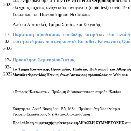
Σας ενημερώνουμε ότι την
ΠΕΜΠΤΗ 24 Φεβρουαρίου
από τ
2022
ελέγχους ταχείας ανίχνευσης αντιγόνου (rapid test) covid-1
Γαιόπολις του Πανεπιστήμιου Θεσσαλίας.
Από το Αυτοτελές Τμήμα Σίτισης και Στέγασης
17-
Παράταση προθεσμίας υποβολής αιτήσεων στο πλαίσ
02-
φοιτητών/τριών που ανήκουν σε Ευπαθείς Κοινωνικές Ομάδ
2022
17-
Πρόσκληση Σεμιναρίου Άκτιος
02-
Το
Τμ
ή
μ
α
Κο
ι
νων
ι
κ
ή
ς
Προστ
α
σ
ία
ς
,
Π
αι
δε
ία
ς
,
Πολ
ι
τ
ι
σμο
ύ
κ
αι
Αθλητ
ι
σ
2022
Μον
ά
δες
Φροντ
ί
δ
α
ς
Ηλ
ι
κ
ι
ωμ
έ
νων
Ά
κτ
ι
ος
σ
α
ς
προσκ
α
λο
ύ
ν
σε
Webinar.
«Πτώσεις Ηλικιωμένων: Πρόληψη & Αποκατάσταση στην 3η Ηλικία»
Εισηγήτρια: Αρετή Νικηφόρου RN, MSc - Προϊσταμένη Νοσηλεύτρια
Γραφείο Εκπαίδευσης Ν.Υ. Άκτιος Αποκατάσταση
Προ
ϋ
π
ό
θεση
σ
υ
μμετοχ
ή
ς
η
ηλεκτρον
ι
κ
ή
ΔΗΛΩΣΗ
ΣΥΜΜΕΤΟΧΗΣ
στο