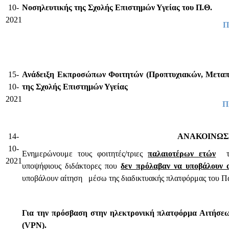
10-
Νοσηλευτικής της Σχολής Επιστημών Υγείας του Π.Θ.
2021
Π
15-
Ανάδειξη Εκπροσώπων Φοιτητών (Προπτυχιακών, Μεταπτ
10-
της Σχολής Επιστημών Υγείας
2021
Π
14-
ΑΝΑΚΟΙΝΩΣΗ
10-
Ενημερώνουμε τους φοιτητές/τριες
παλαιοτέρων ετών
το
2021
υποψήφιους διδάκτορες που
δεν πρόλαβαν να υποβάλουν α
υποβάλουν αίτηση μέσω της διαδικτυακής πλατφόρμας του Πα
Για την πρόσβαση στην ηλεκτρονική πλατφόρμα Αιτήσεω
(
VPN
).