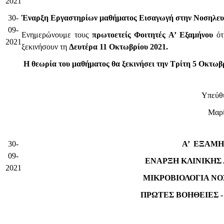
2021
30-
Έναρξη Εργαστηρίων μαθήματος Εισαγωγή στην Νοσηλευ
09-
Ενημερώνουμε τους
πρωτοετείς Φοιτητές Α’ Εξαμήνου
ότ
2021
ξεκινήσουν τη
Δευτέρα 11 Οκτωβρίου 2021.
Η θεωρία του μαθήματος θα ξεκινήσει την Τρίτη 5 Οκτωβρ
Υπεύθ
Μαρί
30-
Α
’
ΕΞΑΜΗ
09-
ΕΝΑΡΞΗ ΚΛΙΝΙΚΗΣ
2021
ΜΙΚΡΟΒΙΟΛΟΓΙΑ Ν
ΠΡΩΤΕΣ ΒΟΗΘΕΙΕΣ 