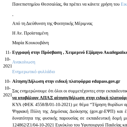
Πανεπιστημίου Θεσσαλίας, θα πρέπει να κάνετε χρήση του
Εικ
Από τη Διεύθυνση της Φοιτητικής Μέριμνας
Η Αν. Προϊσταμένη
Μαρία Κουκουβάνη
11-
Εγγραφή στην Πρόσβαση , Χειμερινό Εξάμηνο Ακαδημαϊκο
10-
Ανακοίνωση
2021
Ενημερωτικό φυλλάδιο
10-
Αίτηση/Δήλωση στην ειδική πλατφόρμα edupass.gov.gr
10-
Σας ενημερώνουμε ότι όλοι οι συμμετέχοντες στην εκπαιδευτ
2021
να υποβάλουν ΑΠΑΞ αίτηση/δήλωση στην ειδική πλατφόρμ
ΚΥΑ (ΦΕΚ 4558/Β/01-10-2021) με θέμα “Τήρηση θυρίδων αρ
Ψηφιακή Πύλη της Δημόσιας Διοίκησης (gov.gr-ΕΨΠ) και 
δυνατότητα της φυσικής παρουσίας σε εκπαιδευτική δομή 
124862/Ζ1/04-10-2021 Εγκύκλιο του Υφυπουργού Παιδείας κ