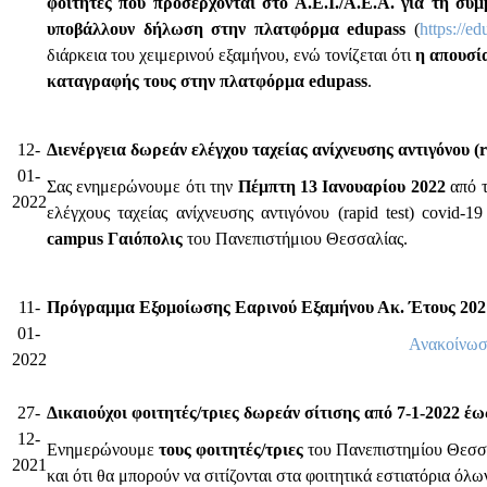
φοιτητές που προσέρχονται στο Α.Ε.Ι./Α.Ε.Α. για τη συ
υποβάλλουν δήλωση στην πλατφόρμα edupass
(
https://ed
διάρκεια του χειμερινού εξαμήνου, ενώ τονίζεται ότι
η απουσί
καταγραφής τους στην πλατφόρμα edupass
.
12-
Διενέργεια δωρεάν ελέγχου ταχείας ανίχνευσης αντιγόνου (ra
01-
Σας ενημερώνουμε ότι την
Πέμπτη 13 Ιανουαρίου 2022
από τ
2022
ελέγχους ταχείας ανίχνευσης αντιγόνου (rapid test) covid-1
campus Γαιόπολις
του Πανεπιστήμιου Θεσσαλίας.
11-
Πρόγραμμα Εξομοίωσης Εαρινού Εξαμήνου Ακ. Έτους 202
01-
Ανακοίνω
2022
27-
Δικαιούχοι φοιτητές/τριες δωρεάν σίτισης από 7-1-2022 έω
12-
Ενημερώνουμε
τους φοιτητές/τριες
του Πανεπιστημίου Θεσσα
2021
και ότι θα μπορούν να σιτίζονται στα φοιτητικά εστιατόρια 