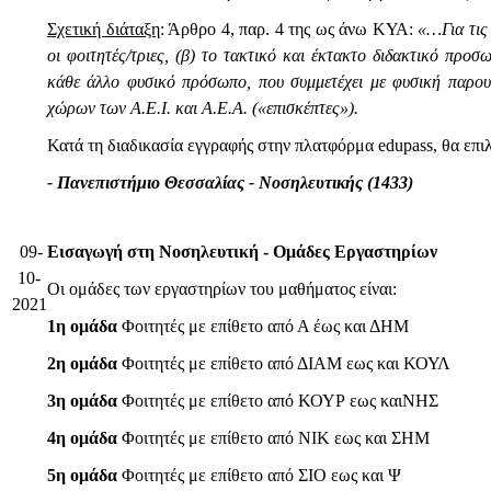
Σχετική διάταξη
: Άρθρο 4, παρ. 4 της ως άνω ΚΥΑ:
«…Για τις
οι φοιτητές/τριες, (β) το τακτικό και έκτακτο διδακτικό προσ
κάθε άλλο φυσικό πρόσωπο, που συμμετέχει με φυσική παρουσί
χώρων των Α.Ε.Ι. και Α.Ε.Α. («επισκέπτες»).
Κατά τη διαδικασία εγγραφής στην πλατφόρμα edupass, θα επιλ
- Πανεπιστήμιο Θεσσαλίας - Νοσηλευτικής (1433)
09-
Εισαγωγή στη Νοσηλευτική - Ομάδες Εργαστηρίων
10-
Οι ομάδες των εργαστηρίων του μαθήματος είναι:
2021
1η ομάδα
Φοιτητές με επίθετο από Α έως και ΔΗΜ
2η ομάδα
Φοιτητές με επίθετο από ΔΙΑΜ εως και ΚΟΥΛ
3η ομάδα
Φοιτητές με επίθετο από ΚΟΥΡ εως καιΝΗΣ
4η ομάδα
Φοιτητές με επίθετο από ΝΙΚ εως και ΣΗΜ
5η ομάδα
Φοιτητές με επίθετο από ΣΙΟ εως και Ψ