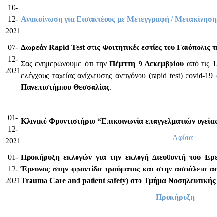
10-
12-
Ανακοίνωση για Εισακτέους με Μετεγγραφή / Μετακίνηση
2021
07-
Δωρεάν Rapid Test στις Φοιτητικές εστίες του Γαιόπολις 
12-
Σας ενημερώνουμε ότι την
Πέμπτη 9 Δεκεμβρίου
από τις
1
2021
ελέγχους ταχείας ανίχνευσης αντιγόνου (rapid test) covid-19
Πανεπιστήμιου Θεσσαλίας
.
01-
K
λινικό Φροντιστήριο “Επικοινωνία επαγγελματιών υγεί
12-
Αφίσα
2021
01-
Προκήρυξη εκλογών για την εκλογή Διευθυντή του Ερε
12-
Έρευνας στην φροντίδα τραύματος και στην ασφάλεια ασ
2021
Trauma Care and patient safety) στο Τμήμα Νοσηλευτικής
Προκήρυξη