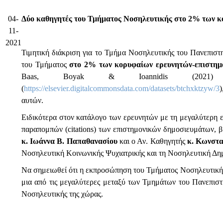
04-
Δύο καθηγητές του Τμήματος Νοσηλευτικής στο 2% των κ
11-
2021
Τιμητική διάκριση για το Τμήμα Νοσηλευτικής του Πανεπισ
του Τμήματος
στο 2% των κορυφαίων ερευνητών-επιστη
Baas, Boyak & Ioannidis (2021)
(
https://elsevier.digitalcommonsdata.com/datasets/btchxktzyw/3
)
αυτών.
Ειδικότερα στον κατάλογο των ερευνητών με τη μεγαλύτερη ε
παραπομπών (citations) των επιστημονικών δημοσιευμάτων, 
κ. Ιωάννα Β. Παπαθανασίου
και ο Αν. Καθηγητής
κ. Κωνστα
Νοσηλευτική Κοινωνικής Ψυχιατρικής και τη Νοσηλευτική Δημ
Να σημειωθεί ότι η εκπροσώπηση του Τμήματος Νοσηλευτικής
μια από τις μεγαλύτερες μεταξύ των Τμημάτων του Πανεπισ
Νοσηλευτικής της χώρας.