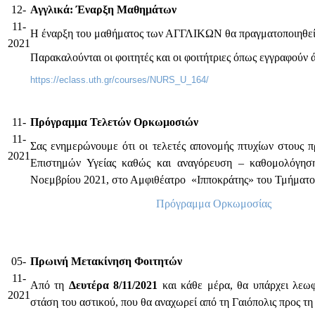
12-
Αγγλικά: Έναρξη Μαθημάτων
11-
Η έναρξη του μαθήματος των ΑΓΓΛΙΚΩΝ θα πραγματοποιηθε
2021
Παρακαλούνται οι φοιτητές και οι φοιτήτριες όπως εγγραφούν 
https://eclass.uth.gr/courses/NURS_U_164/
11-
Πρόγραμμα Τελετών Ορκωμοσιών
11-
Σας ενημερώνουμε ότι οι τελετές απονομής πτυχίων στους π
2021
Επιστημών Υγείας καθώς και αναγόρευση – καθομολόγηση
Νοεμβρίου 2021, στο Αμφιθέατρο «Ιπποκράτης» του Τμήματος
Πρόγραμμα Ορκωμοσίας
05-
Πρωινή Μετακίνηση Φοιτητών
11-
Από τη
Δευτέρα 8/11/2021
και κάθε μέρα, θα υπάρχει λεωφ
2021
στάση του αστικού, που θα αναχωρεί από τη Γαιόπολις προς τ