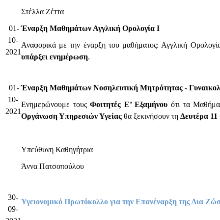
Στέλλα Ζέττα
01-
Έναρξη Μαθημάτων Αγγλική Ορολογία Ι
10-
Αναφορικά με την έναρξη του μαθήματος: Αγγλική Ορολογί
2021
υπάρξει ενημέρωση
.
01-
Έναρξη Μαθημάτων Νοσηλευτική Μητρότητας - Γυναικολ
10-
Ενημερώνουμε τους
Φοιτητές Ε’ Εξαμήνου
ότι τα Μαθήμα
2021
Οργάνωση Υπηρεσιών Υγείας
θα ξεκινήσουν τη
Δευτέρα 11
Υπεύθυνη Καθηγήτρια
Άννα Πατσοπούλου
30-
Υγειονομικό Πρωτόκολλο για την Επανέναρξη της Δια Ζώ
09-