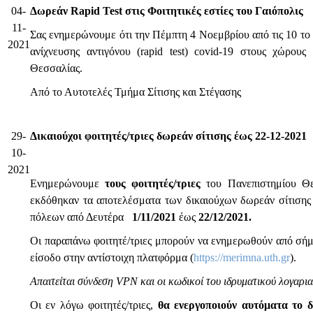
04-
Δωρεάν Rapid Test στις Φοιτητικές εστίες του Γαιόπολις
11-
Σας ενημερώνουμε ότι την Πέμπτη 4 Νοεμβρίου από τις 10 το
2021
ανίχνευσης αντιγόνου (rapid test) covid-19 στους χώρου
Θεσσαλίας.
Από το Αυτοτελές Τμήμα Σίτισης και Στέγασης
29-
Δικαιούχοι φοιτητές/τριες δωρεάν σίτισης έως 22-12-2021
10-
2021
Ενημερώνουμε
τους φοιτητές/τριες
του Πανεπιστημίου Θ
εκδόθηκαν τα αποτελέσματα των δικαιούχων δωρεάν σίτισης κ
πόλεων από Δευτέρα
1/11/2021
έως
22/12/2021.
Οι παραπάνω φοιτητέ/τριες μπορούν να ενημερωθούν από σήμ
είσοδο στην αντίστοιχη πλατφόρμα (
https://merimna.uth.gr
).
Απαιτείται σύνδεση
VPN και οι κωδικοί του ιδρυματικού λογαρι
Οι εν λόγω φοιτητές/τριες,
θα ενεργοποιούν αυτόματα το 