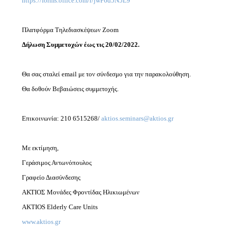
https://forms.office.com/r/jwP6d5N5L9
Πλατφόρμα Τηλεδιασκέψεων Zoom
Δήλωση Συμμετοχών έως τις 20/02/2022.
Θα σας σταλεί email με τον σύνδεσμο για την παρακολούθηση.
Θα δοθούν Βεβαιώσεις συμμετοχής.
Επικοινωνία: 210 6515268/
aktios.seminars@aktios.gr
Με εκτίμηση,
Γεράσιμος Αντωνόπουλος
Γραφείο Διασύνδεσης
ΑΚΤΙΟΣ Μονάδες Φροντίδας Ηλικιωμένων
AKTIOS Elderly Care Units
www.aktios.gr