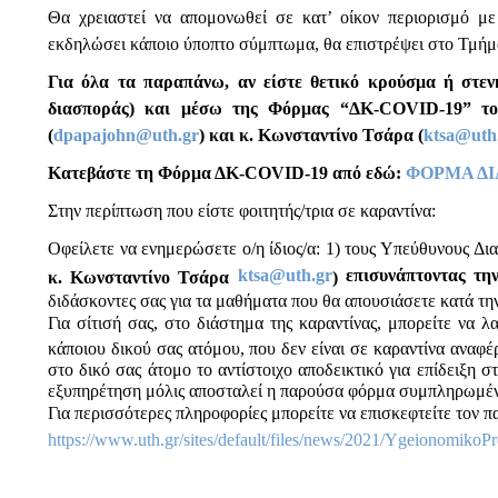
Θα χρειαστεί να απομονωθεί σε κατ’ οίκον περιορισμό με
εκδηλώσει κάποιο ύποπτο σύμπτωμα, θα επιστρέψει στο Τμήμα
Για όλα τα παραπάνω, αν είστε θετικό κρούσμα ή στε
διασποράς) και μέσω της Φόρμας “ΔΚ-COVID-19” το
(
dpapajohn@uth.gr
) και κ. Κωνσταντίνο Τσάρα (
ktsa@uth
Κατεβάστε τη Φόρμα ΔΚ-
COVID-19 από εδώ:
ΦΟΡΜΑ ΔΙ
Στην περίπτωση που είστε φοιτητής/τρια σε καραντίνα:
Οφείλετε να ενημερώσετε ο/η ίδιος/α: 1) τους Υπεύθυνους Δια
ktsa@uth.gr
επισυνάπτοντας τη
κ. Κωνσταντίνο Τσάρα
)
διδάσκοντες σας για τα μαθήματα που θα απουσιάσετε κατά την
Για σίτισή σας, στο διάστημα της καραντίνας, μπορείτε να 
κάποιου δικού σας ατόμου, που δεν είναι σε καραντίνα αναφέ
στο δικό σας άτομο το αντίστοιχο αποδεικτικό για επίδειξη 
εξυπηρέτηση μόλις αποσταλεί η παρούσα φόρμα συμπληρωμέ
Για περισσότερες πληροφορίες μπορείτε να επισκεφτείτε τον
https://www.uth.gr/sites/default/files/news/2021/Ygeionomik