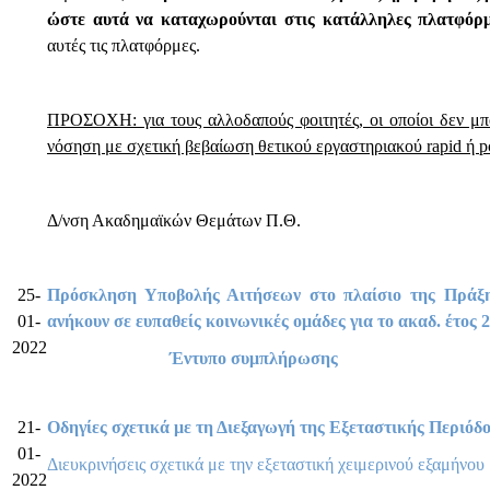
ώστε αυτά να καταχωρούνται στις κατάλληλες πλατφόρ
αυτές τις πλατφόρμες.
ΠΡΟΣΟΧΗ: για τους αλλοδαπούς φοιτητές, οι οποίοι δεν μ
νόσηση με σχετική βεβαίωση θετικού εργαστηριακού
rapid ή
p
Δ/νση Ακαδημαϊκών Θεμάτων Π.Θ.
25-
Πρόσκληση Υποβολής Αιτήσεων στο πλαίσιο της Πράξη
01-
ανήκουν σε ευπαθείς κοινωνικές ομάδες για το ακαδ. έτος 
2022
Έντυπο συμπλήρωσης
21-
Οδηγίες σχετικά με τη Διεξαγωγή της Εξεταστικής Περιόδ
01-
Διευκρινήσεις σχετικά με την εξεταστική χειμερινού εξαμήνου
2022