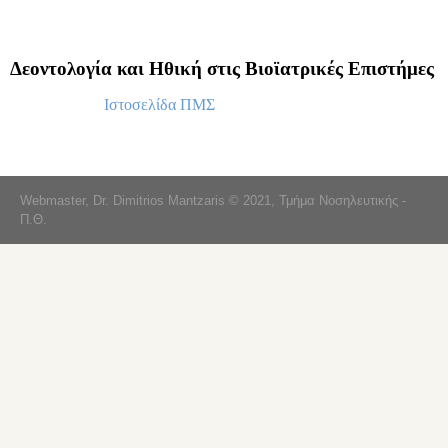
Δεοντολογία και Ηθική στις Βιοϊατρικές Επιστήμες
Ιστοσελίδα ΠΜΣ
Webmaster, Dr. Dimitrios Mantzaris © 2021, Τμήμα Νοσηλευτικής -
Π.Θ.