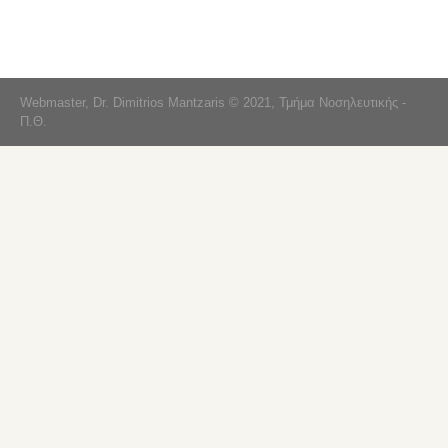
Webmaster, Dr. Dimitrios Mantzaris © 2021, Τμήμα Νοσηλευτικής -
Π.Θ.