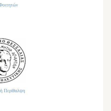
 Φοιτητών
κή Περίθαλψη