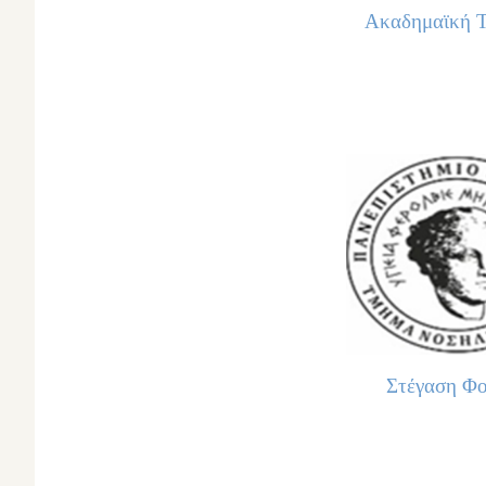
Ακαδημαϊκή 
Στέγαση Φο