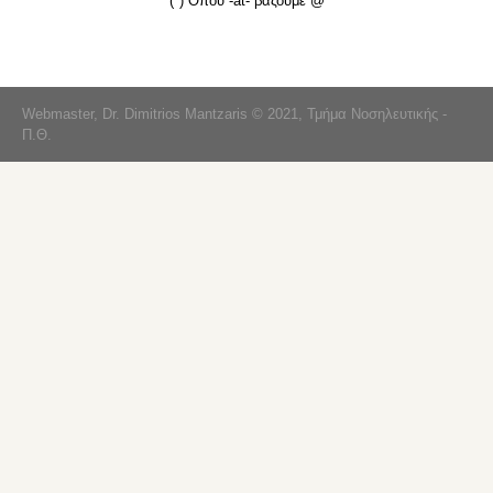
(*) Όπου -at- βάζουμε @
Webmaster, Dr. Dimitrios Mantzaris © 2021, Τμήμα Νοσηλευτικής -
Π.Θ.